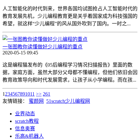
人工智能化的时代到来，世界各国均试图抢占人工智能时代的
教育发展先机，少儿编程教育更是关乎着国家成为科技强国的
希望，就这样“少儿编程”的风从国外吹到了国内。一时之...
一张图教你读懂做好少儿编程的重点
2020-05-15 09:45
这是编程猫发布的《05后编程学习情况扫描报告》里面的数
据，家庭方面，虽然大部分父母都不懂编程，但他们依旧会因
教育政策导向和时代发展需求，让孩子从小学编程。而在孩...
1
2
3
4
5
6
7
8
9
10
11
>>
261
友情链接：
蜜颜网
51scratch少儿编程网
业界动态
scratch教程
信息奥赛
乐高&机器人