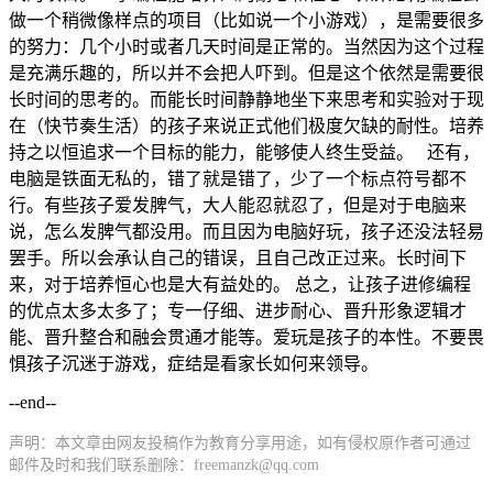
做一个稍微像样点的项目（比如说一个小游戏），是需要很多
的努力：几个小时或者几天时间是正常的。当然因为这个过程
是充满乐趣的，所以并不会把人吓到。但是这个依然是需要很
长时间的思考的。而能长时间静静地坐下来思考和实验对于现
在（快节奏生活）的孩子来说正式他们极度欠缺的耐性。培养
持之以恒追求一个目标的能力，能够使人终生受益。 还有，
电脑是铁面无私的，错了就是错了，少了一个标点符号都不
行。有些孩子爱发脾气，大人能忍就忍了，但是对于电脑来
说，怎么发脾气都没用。而且因为电脑好玩，孩子还没法轻易
罢手。所以会承认自己的错误，且自己改正过来。长时间下
来，对于培养恒心也是大有益处的。 总之，让孩子进修编程
的优点太多太多了；专一仔细、进步耐心、晋升形象逻辑才
能、晋升整合和融会贯通才能等。爱玩是孩子的本性。不要畏
惧孩子沉迷于游戏，症结是看家长如何来领导。
--end--
声明：本文章由网友投稿作为教育分享用途，如有侵权原作者可通过
邮件及时和我们联系删除：freemanzk@qq.com