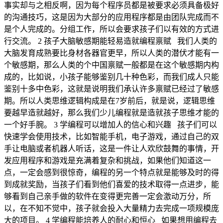
事实却与之相反啊，因为每个程序员都是被要求必须具备极好
的沟通技巧，这是因为大部分的应用程序都是由团队完成而不
是个人完成的。分组工作，所以会要求孩子们以有效的方式进
行交流。 2 孩子大脑敏感期能轻易造就编程禀赋 我们人类的
大脑发育成熟要比身材各器官更早，所以人类的潜伏才能有一
个敏感期，那么人类的个中国禀赋一般都是在这个敏感期内构
成的，比如说，小孩子能够鉴别几十种色彩，而我们成人只能
鉴别十多中色彩，这就是说明我们承认许多禀赋已经过了敏感
期。所以人类思维逻辑构成是在7岁前后，就是说，逻辑思维
要越早造就越好，那么我们少儿编程就是造就孩子思维才能的
一个好手腕。 3 学编程可以增加人的信心和兴趣 孩子们可以
快速学会使用技术，比如智能手机，电子游戏，通过自己的双
手让电脑或者机器人听话，这是一件让人欢欣鼓舞的事情，开
发应用程序和游戏是充满着复杂和挑战，如果他们知道这一
点，一定会感到很惊奇，编程的另一个特点就是能够及时的得
到成就奖励，当孩子们看到他们喜爱的技术取得一点进步，能
够看到自己亲手做的软件在变得更完善一定会激动万分，所
以，在不知不觉中，孩子就会投入大量精力去完成一项规模庞
大的项目。 4 学编程能培养人的耐心和恒心 如果想用编程去