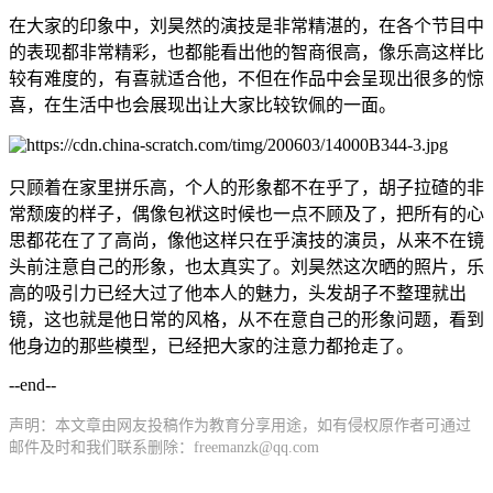
在大家的印象中，刘昊然的演技是非常精湛的，在各个节目中
的表现都非常精彩，也都能看出他的智商很高，像乐高这样比
较有难度的，有喜就适合他，不但在作品中会呈现出很多的惊
喜，在生活中也会展现出让大家比较钦佩的一面。
只顾着在家里拼乐高，个人的形象都不在乎了，胡子拉碴的非
常颓废的样子，偶像包袱这时候也一点不顾及了，把所有的心
思都花在了了高尚，像他这样只在乎演技的演员，从来不在镜
头前注意自己的形象，也太真实了。刘昊然这次晒的照片，乐
高的吸引力已经大过了他本人的魅力，头发胡子不整理就出
镜，这也就是他日常的风格，从不在意自己的形象问题，看到
他身边的那些模型，已经把大家的注意力都抢走了。
--end--
声明：本文章由网友投稿作为教育分享用途，如有侵权原作者可通过
邮件及时和我们联系删除：freemanzk@qq.com
最新文章