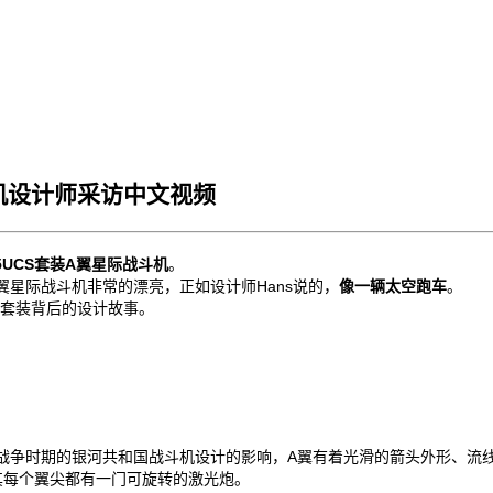
斗机设计师采访中文视频
75UCS套装A翼星际战斗机
。
星际战斗机非常的漂亮，正如设计师Hans说的，
像一辆太空跑车
。
套装背后的设计故事。
战争时期的银河共和国战斗机设计的影响，A翼有着光滑的箭头外形、流
其每个翼尖都有一门可旋转的激光炮。