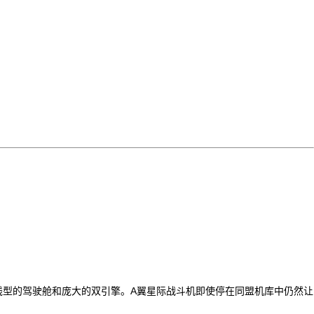
线型的驾驶舱和庞大的双引擎。A翼星际战斗机即使停在同盟机库中仍然让