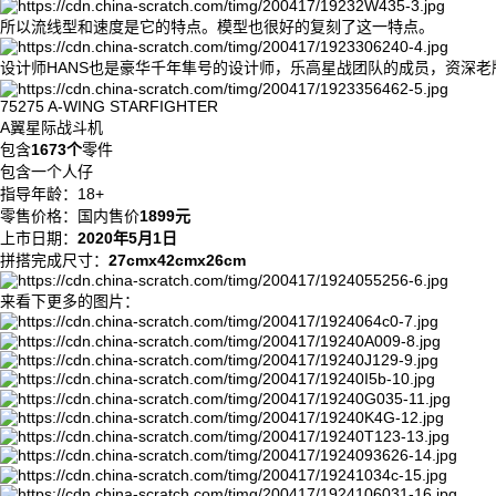
所以流线型和速度是它的特点。模型也很好的复刻了这一特点。
设计师HANS也是豪华千年隼号的设计师，乐高星战团队的成员，资深
75275 A-WING STARFIGHTER
A翼星际战斗机
包含
1673个
零件
包含一个人仔
指导年龄：18+
零售价格：国内售价
1899元
上市日期：
2020年5月1日
拼搭完成尺寸：
27cmx42cmx26cm
来看下更多的图片：