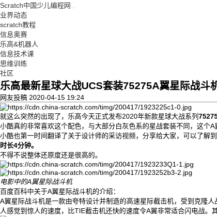
Scratch中国少儿编程网
业界动态
scratch教程
信息奥赛
乐高&机器人
信息技术课
思维训练
社区
乐高最新星球大战UCS套装75275A翼星际战
网友投稿
2020-04-15 19:24
就这么突然的出现了，乐高今天正式发布2020年新款星球大战系列
7
52
小酷真的非常喜欢这个配色，与大部分白灰色系的星战套装不同，这个A翼
小酷也第一时间翻译了关于设计师的采访视频，分享给大家，可以了解到
时长4分钟。
不得不说整体还原度还是很高的。
电影中的A翼星际战斗机
百度百科中关于A翼星际战斗机的介绍：
A翼星际战斗机是一款由夸特设计并制造的高速星际截击机，受到克隆人
人感觉到惊人的速度，比TIE截击机还快的速度令A翼非常适合闪电战。